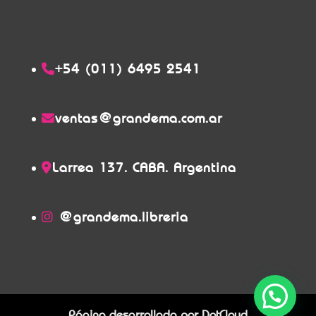
+54 (011) 6495 2541
ventas@grandema.com.ar
Larrea 137. CABA. Argentina
@grandema.libreria
Página desarrollada por
DotCloud