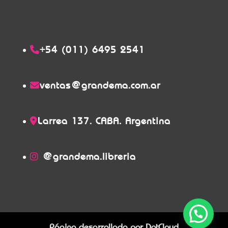
+54 (011) 6495 2541
ventas@grandema.com.ar
Larrea 137. CABA. Argentina
@grandema.libreria
Página desarrollada por
DotCloud