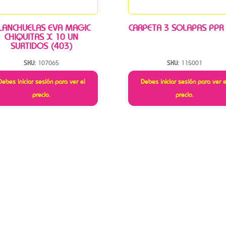
LANCHUELAS EVA MAGIC
CARPETA 3 SOLAPAS PPR
CHIQUITAS X 10 UN
SURTIDOS (403)
SKU:
107065
SKU:
115001
Debes iniciar sesión para ver el
Debes iniciar sesión para ver e
precio.
precio.