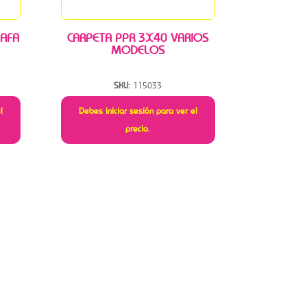
 AFA
CARPETA PPR 3X40 VARIOS
MODELOS
SKU:
115033
l
Debes iniciar sesión para ver el
precio.