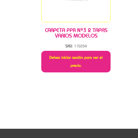
CARPETA PPR Nº3 2 TAPAS
VARIOS MODELOS
SKU:
115034
Debes iniciar sesión para ver el
precio.