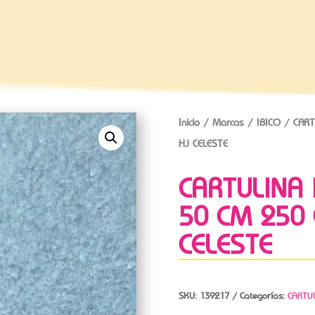
Inicio
/
Marcas
/
IBICO
/ CART
HJ CELESTE
CARTULINA 
50 CM 250 
CELESTE
SKU:
139217
Categorías:
CARTU