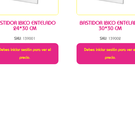
STIDOR IBICO ENTELADO
BASTIDOR IBICO ENTEL
24*30 CM
30*30 CM
SKU:
139001
SKU:
139002
Debes iniciar sesión para ver el
Debes iniciar sesión para ver e
precio.
precio.