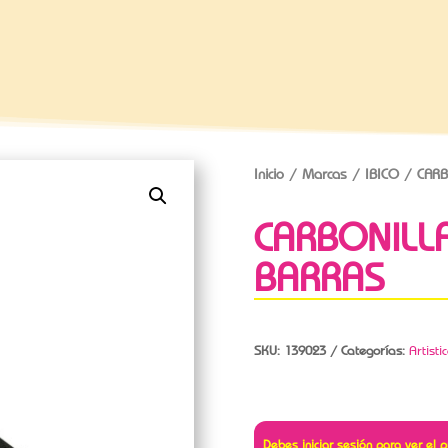
Inicio
/
Marcas
/
IBICO
/ CARB
CARBONILLA
BARRAS
SKU:
139023
Categorías:
Artisti
Debes iniciar sesión para ver el p