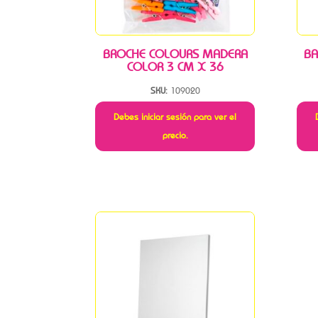
BROCHE COLOURS MADERA
BA
COLOR 3 CM X 36
SKU:
109020
Debes iniciar sesión para ver el
precio.