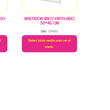
ADO
BASTIDOR IBICO ENTELADO
30*40 CM
SKU:
139003
l
Debes iniciar sesión para ver el
precio.