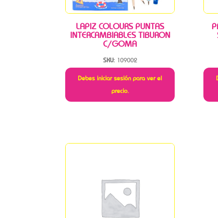
LAPIZ COLOURS PUNTAS
P
INTERCAMBIABLES TIBURON
C/GOMA
SKU:
109002
Debes iniciar sesión para ver el
precio.