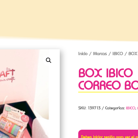
Inicio
/
Marcas
/
IBICO
/ BOX 
BOX IBICO
CORREO B
SKU:
139713
Categorías:
IBICO
,
Debes iniciar sesión para ver el p