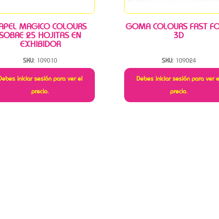
APEL MAGICO COLOURS
GOMA COLOURS FAST F
SOBRE 25 HOJITAS EN
3D
EXHIBIDOR
SKU:
109010
SKU:
109024
Debes iniciar sesión para ver el
Debes iniciar sesión para ver e
precio.
precio.