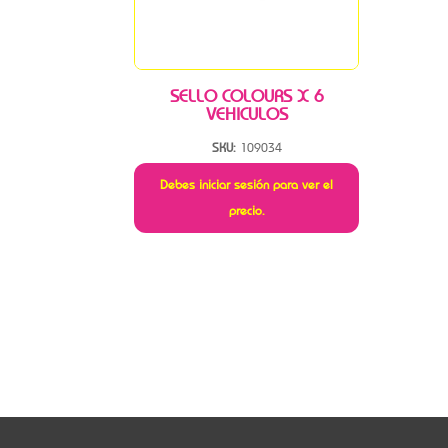
SELLO COLOURS X 6
VEHICULOS
SKU:
109034
Debes iniciar sesión para ver el
precio.