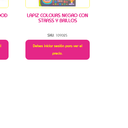
OOD
LAPIZ COLOURS NEGRO CON
STRASS Y BRILLOS
SKU:
109025
l
Debes iniciar sesión para ver el
precio.