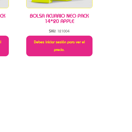
CK
BOLSA ACUARIO NEO PACK
14*20 APPLE
SKU:
121004
l
Debes iniciar sesión para ver el
precio.