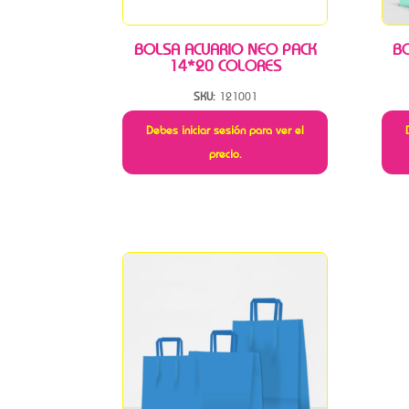
BOLSA ACUARIO NEO PACK
B
14*20 COLORES
SKU:
121001
Debes iniciar sesión para ver el
precio.