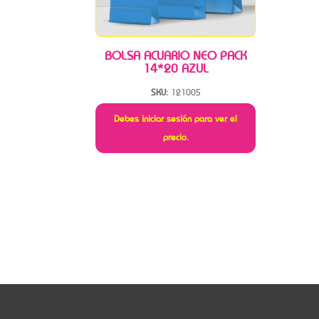
BOLSA ACUARIO NEO PACK
14*20 AZUL
SKU:
121005
Debes iniciar sesión para ver el
precio.