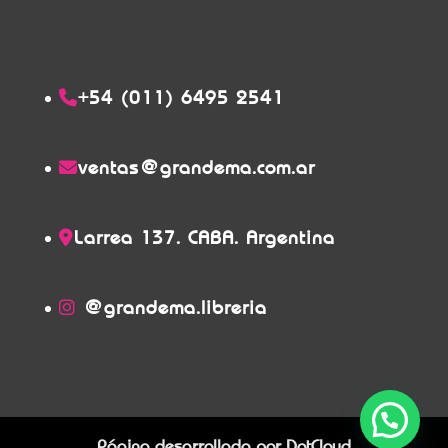
+54 (011) 6495 2541
ventas@grandema.com.ar
Larrea 137. CABA. Argentina
@grandema.libreria
Página desarrollada por
DotCloud