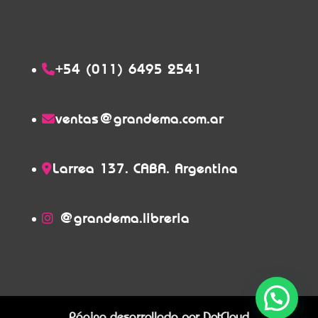
+54 (011) 6495 2541
ventas@grandema.com.ar
Larrea 137. CABA. Argentina
@grandema.libreria
Página desarrollada por
DotCloud