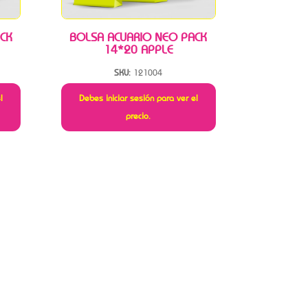
CK
BOLSA ACUARIO NEO PACK
14*20 APPLE
SKU:
121004
l
Debes iniciar sesión para ver el
precio.