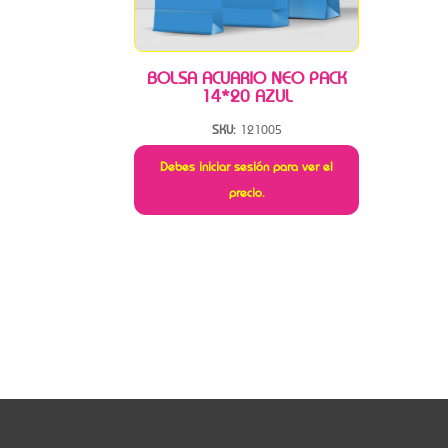
BOLSA ACUARIO NEO PACK
14*20 AZUL
SKU:
121005
Debes iniciar sesión para ver el
precio.