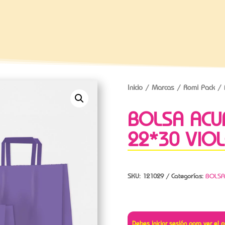
Inicio
/
Marcas
/
Romi Pack
/ 
BOLSA ACU
22*30 VIO
SKU:
121029
Categorías:
BOLSA
Debes iniciar sesión para ver el p