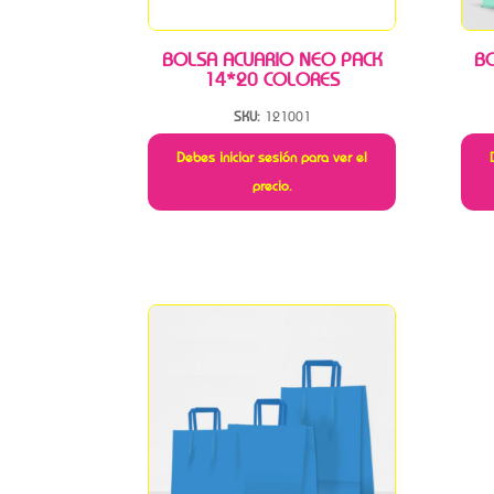
BOLSA ACUARIO NEO PACK
B
14*20 COLORES
SKU:
121001
Debes iniciar sesión para ver el
precio.