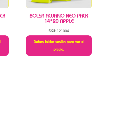
CK
BOLSA ACUARIO NEO PACK
14*20 APPLE
SKU:
121004
l
Debes iniciar sesión para ver el
precio.