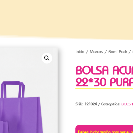
Inicio
/
Marcas
/
Romi Pack
/ 
BOLSA ACU
22*30 PUR
SKU:
121024
Categorías:
BOLSA
Debes iniciar sesión para ver el p