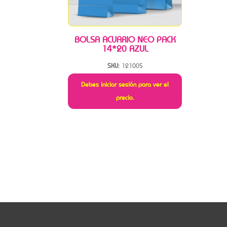
BOLSA ACUARIO NEO PACK
14*20 AZUL
SKU:
121005
Debes iniciar sesión para ver el
precio.