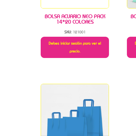
BOLSA ACUARIO NEO PACK
B
14*20 COLORES
SKU:
121001
Debes iniciar sesión para ver el
precio.