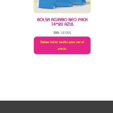
BOLSA ACUARIO NEO PACK
14*20 AZUL
SKU:
121005
Debes iniciar sesión para ver el
precio.