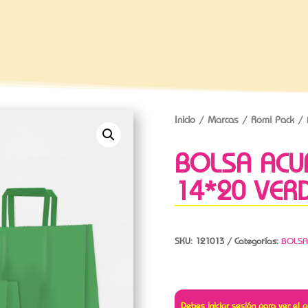
Inicio
/
Marcas
/
Romi Pack
/ 
BOLSA ACU
14*20 VER
SKU:
121013
Categorías:
BOLSA
Debes iniciar sesión para ver el p