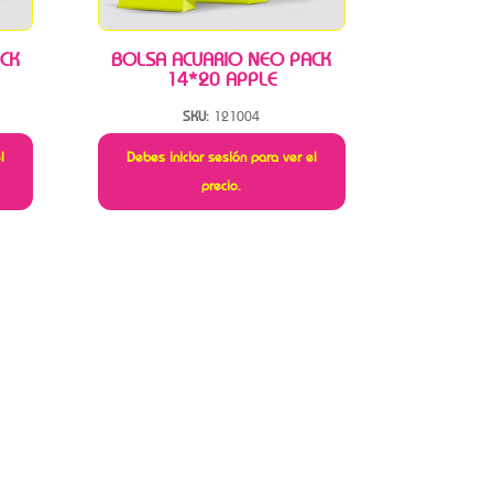
CK
BOLSA ACUARIO NEO PACK
14*20 APPLE
SKU:
121004
l
Debes iniciar sesión para ver el
precio.