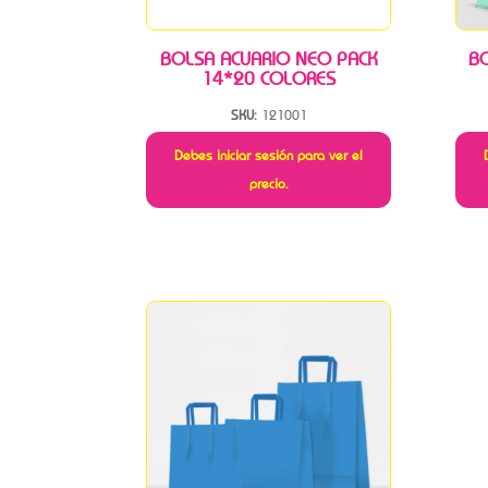
BOLSA ACUARIO NEO PACK
B
14*20 COLORES
SKU:
121001
Debes iniciar sesión para ver el
precio.