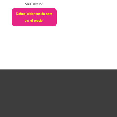
SKU:
109066
Debes iniciar sesión para
ver el precio.