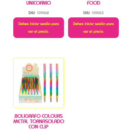
UNICORNIO
FOOD
SKU:
109062
SKU:
109063
Debes iniciar sesión para
Debes iniciar sesión para
ver el precio.
ver el precio.
BOLIGRAFO COLOURS
METAL TORNASOLADO
CON CLIP