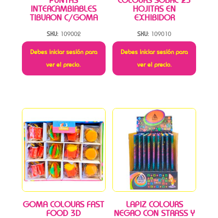
PUNTAS
COLOURS SOBRE 25
INTERCAMBIABLES
HOJITAS EN
TIBURON C/GOMA
EXHIBIDOR
SKU:
109002
SKU:
109010
Debes iniciar sesión para
Debes iniciar sesión para
ver el precio.
ver el precio.
GOMA COLOURS FAST
LAPIZ COLOURS
FOOD 3D
NEGRO CON STRASS Y