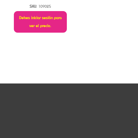
SKU:
109025
Debes iniciar sesión para
ver el precio.