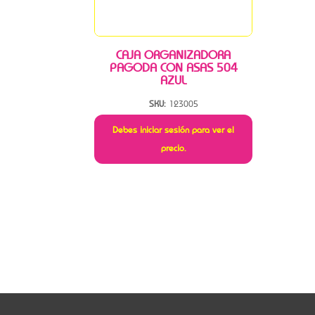
CAJA ORGANIZADORA
PAGODA CON ASAS 504
AZUL
SKU:
123005
Debes iniciar sesión para ver el
precio.