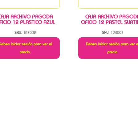
CAJA ARCHIVO PAGODA
CAJA ARCHIVO PAGOD
FICIO 12 PLASTICO AZUL
OFICIO 12 PASTEL SURT
SKU:
123002
SKU:
123003
Debes iniciar sesión para ver el
Debes iniciar sesión para ver e
precio.
precio.