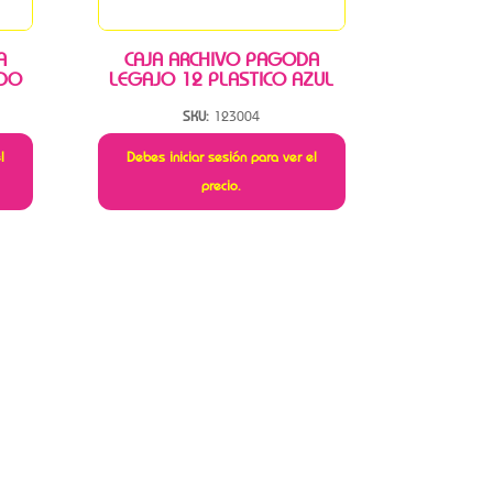
A
CAJA ARCHIVO PAGODA
IDO
LEGAJO 12 PLASTICO AZUL
SKU:
123004
l
Debes iniciar sesión para ver el
precio.