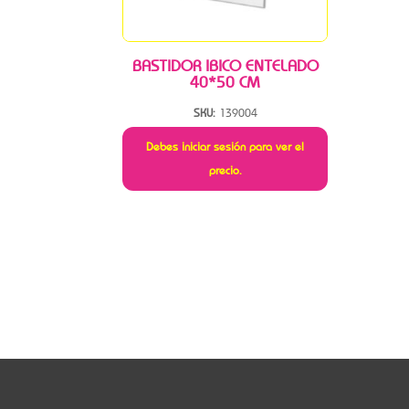
BASTIDOR IBICO ENTELADO
40*50 CM
SKU:
139004
Debes iniciar sesión para ver el
precio.