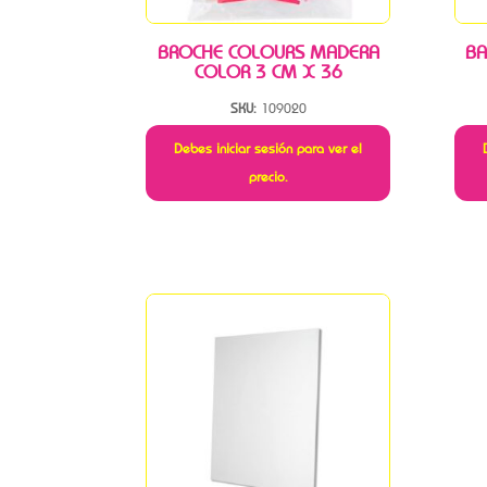
BROCHE COLOURS MADERA
BA
COLOR 3 CM X 36
SKU:
109020
Debes iniciar sesión para ver el
precio.