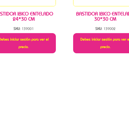
STIDOR IBICO ENTELADO
BASTIDOR IBICO ENTEL
24*30 CM
30*30 CM
SKU:
139001
SKU:
139002
Debes iniciar sesión para ver el
Debes iniciar sesión para ver e
precio.
precio.