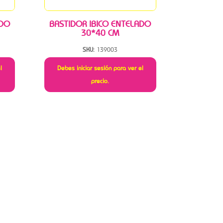
ADO
BASTIDOR IBICO ENTELADO
30*40 CM
SKU:
139003
l
Debes iniciar sesión para ver el
precio.