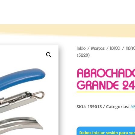
Inicio
/
Marcas
/
IBICO
/ ABRO
(5228)
ABROCHADO
GRANDE 24
SKU:
139013
Categorías:
A
Debes iniciar sesión para ver