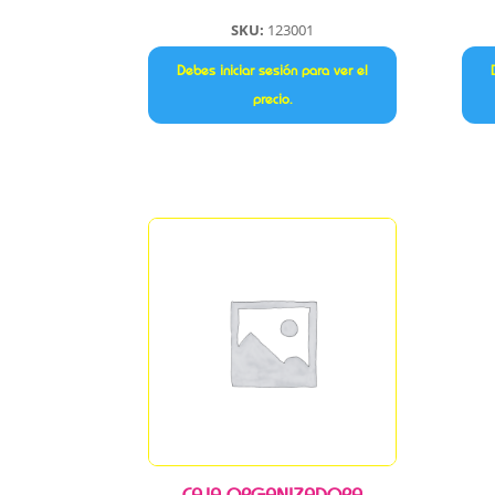
SKU:
123001
Debes iniciar sesión para ver el
precio.