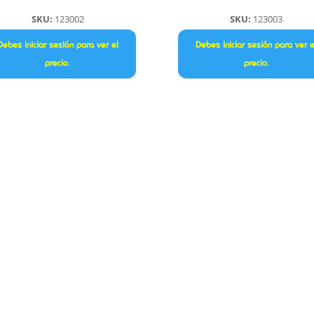
SKU:
123002
SKU:
123003
Debes iniciar sesión para ver el
Debes iniciar sesión para ver e
precio.
precio.