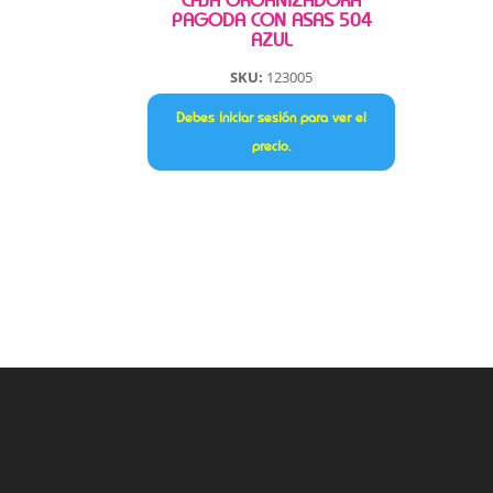
CAJA ORGANIZADORA
PAGODA CON ASAS 504
AZUL
SKU:
123005
Debes iniciar sesión para ver el
precio.