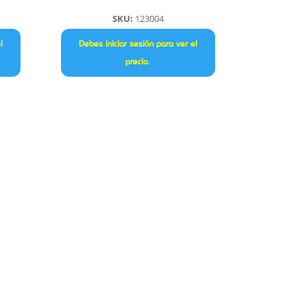
SKU:
123004
l
Debes iniciar sesión para ver el
precio.