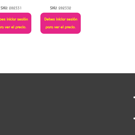
SKU:
282331
SKU:
282332
es iniciar sesión
Debes iniciar sesión
ra ver el precio.
para ver el precio.