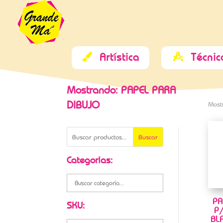
Artística
Técnic


Mostrando: PAPEL PARA
DIBUJO
Most
Buscar
Categorias:
PA
SKU:
P/
BL