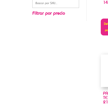
14
Filtrar por precio
Deb
pa
PA
TE
21