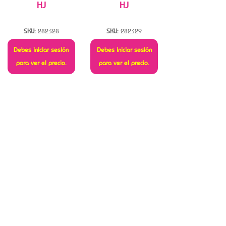
HJ
HJ
SKU:
282328
SKU:
282329
Debes iniciar sesión
Debes iniciar sesión
para ver el precio.
para ver el precio.