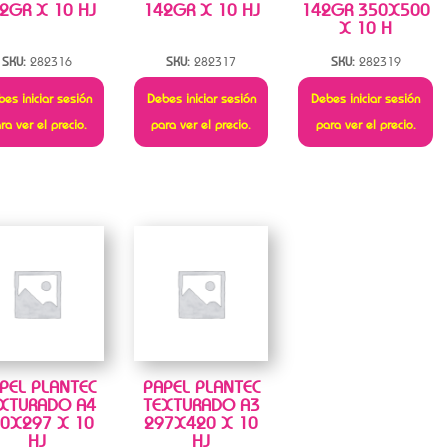
2GR X 10 HJ
142GR X 10 HJ
142GR 350X500
X 10 H
SKU:
282316
SKU:
282317
SKU:
282319
es iniciar sesión
Debes iniciar sesión
Debes iniciar sesión
ra ver el precio.
para ver el precio.
para ver el precio.
PEL PLANTEC
PAPEL PLANTEC
XTURADO A4
TEXTURADO A3
0X297 X 10
297X420 X 10
HJ
HJ