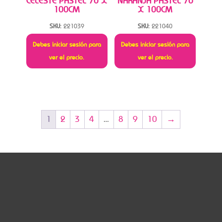
CELESTE PASTEL 70 X
NARANJA PASTEL 70
100CM
X 100CM
SKU:
221039
SKU:
221040
Debes iniciar sesión para
Debes iniciar sesión para
ver el precio.
ver el precio.
1
2
3
4
…
8
9
10
→