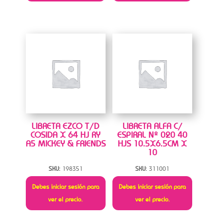
LIBRETA EZCO T/D
LIBRETA ALFA C/
COSIDA X 64 HJ RY
ESPIRAL Nº 020 40
A5 MICKEY & FRIENDS
HJS 10.5X6.5CM X
10
SKU:
198351
SKU:
311001
Debes iniciar sesión para
Debes iniciar sesión para
ver el precio.
ver el precio.