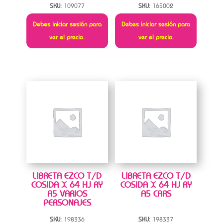
SKU:
109077
SKU:
165002
Debes iniciar sesión para
Debes iniciar sesión para
ver el precio.
ver el precio.
LIBRETA EZCO T/D
LIBRETA EZCO T/D
COSIDA X 64 HJ RY
COSIDA X 64 HJ RY
A5 VARIOS
A5 CARS
PERSONAJES
SKU:
198336
SKU:
198337