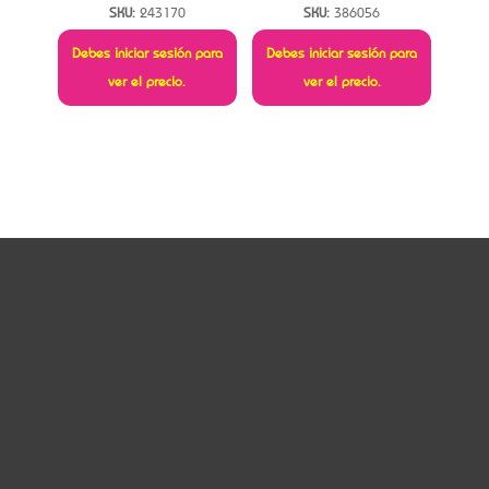
SKU:
243170
SKU:
386056
Debes iniciar sesión para
Debes iniciar sesión para
ver el precio.
ver el precio.