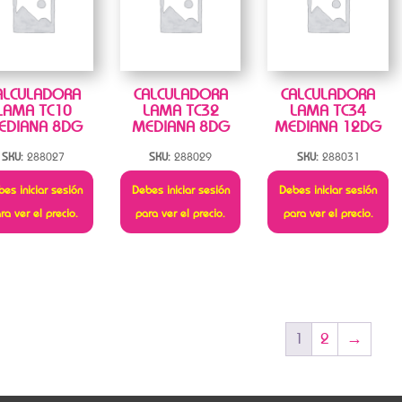
ALCULADORA
CALCULADORA
CALCULADORA
LAMA TC10
LAMA TC32
LAMA TC34
EDIANA 8DG
MEDIANA 8DG
MEDIANA 12DG
SKU:
288027
SKU:
288029
SKU:
288031
es iniciar sesión
Debes iniciar sesión
Debes iniciar sesión
ra ver el precio.
para ver el precio.
para ver el precio.
1
2
→