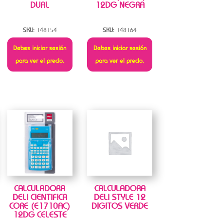
DUAL
12DG NEGRA
SKU:
148154
SKU:
148164
Debes iniciar sesión
Debes iniciar sesión
para ver el precio.
para ver el precio.
CALCULADORA
CALCULADORA
DELI CIENTIFICA
DELI STYLE 12
CORE (E1710AC)
DIGITOS VERDE
12DG CELESTE