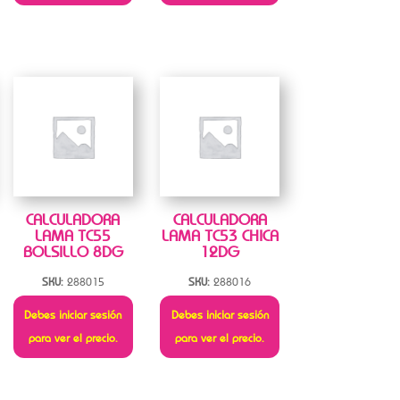
CALCULADORA
CALCULADORA
LAMA TC55
LAMA TC53 CHICA
BOLSILLO 8DG
12DG
SKU:
288015
SKU:
288016
Debes iniciar sesión
Debes iniciar sesión
para ver el precio.
para ver el precio.