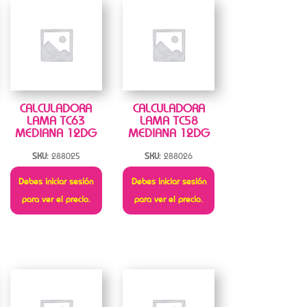
CALCULADORA
CALCULADORA
LAMA TC63
LAMA TC58
MEDIANA 12DG
MEDIANA 12DG
SKU:
288025
SKU:
288026
Debes iniciar sesión
Debes iniciar sesión
para ver el precio.
para ver el precio.