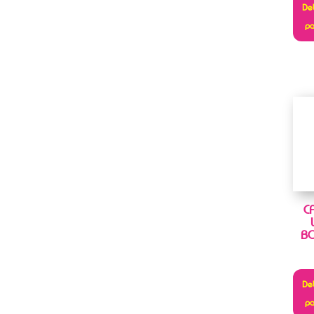
Deb
pa
C
BO
Deb
pa