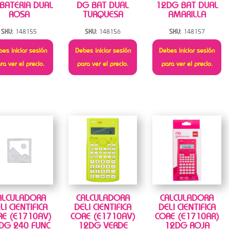
BATERIA DUAL
DG BAT DUAL
12DG BAT DUAL
ROSA
TURQUESA
AMARILLA
SKU:
148155
SKU:
148156
SKU:
148157
es iniciar sesión
Debes iniciar sesión
Debes iniciar sesión
ra ver el precio.
para ver el precio.
para ver el precio.
ALCULADORA
CALCULADORA
CALCULADORA
LI CIENTIFICA
DELI CIENTIFICA
DELI CIENTIFICA
RE (E1710AV)
CORE (E1710AV)
CORE (E1710AR)
DG 240 FUNC
12DG VERDE
12DG ROJA