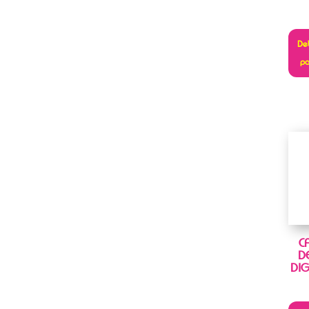
Deb
pa
C
D
DIG