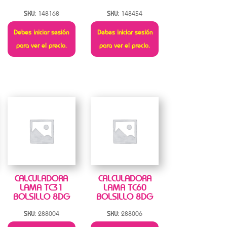
SKU:
148168
SKU:
148454
Debes iniciar sesión
Debes iniciar sesión
para ver el precio.
para ver el precio.
CALCULADORA
CALCULADORA
LAMA TC31
LAMA TC60
BOLSILLO 8DG
BOLSILLO 8DG
SKU:
288004
SKU:
288006