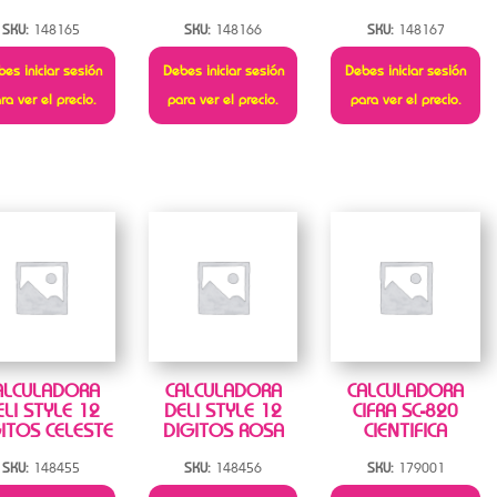
SKU:
148165
SKU:
148166
SKU:
148167
es iniciar sesión
Debes iniciar sesión
Debes iniciar sesión
ra ver el precio.
para ver el precio.
para ver el precio.
ALCULADORA
CALCULADORA
CALCULADORA
ELI STYLE 12
DELI STYLE 12
CIFRA SC-820
ITOS CELESTE
DIGITOS ROSA
CIENTIFICA
SKU:
148455
SKU:
148456
SKU:
179001