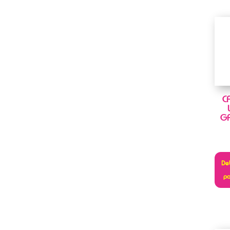
C
G
Deb
pa