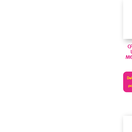
C
ME
Deb
pa