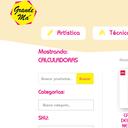
Artística
Técnic


Mostrando:
CALCULADORAS
Most
Buscar
Categorias:
C
SKU:
DE
NE