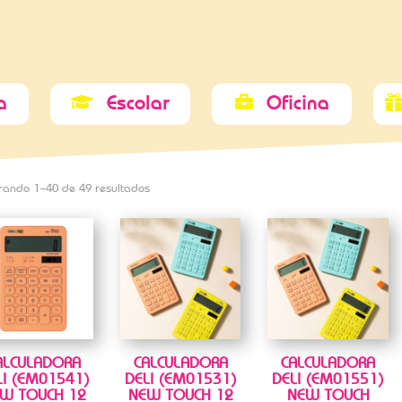
a
Escolar
Oficina


rando 1–40 de 49 resultados
ALCULADORA
CALCULADORA
CALCULADORA
LI (EM01541)
DELI (EM01531)
DELI (EM01551)
W TOUCH 12
NEW TOUCH 12
NEW TOUCH