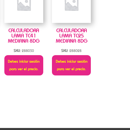
CALCULADORA
CALCULADORA
LAMA TC41
LAMA TC25
MEDIANA 8DG
MEDIANA 8DG
SKU:
288030
SKU:
288028
Debes iniciar sesión
Debes iniciar sesión
para ver el precio.
para ver el precio.