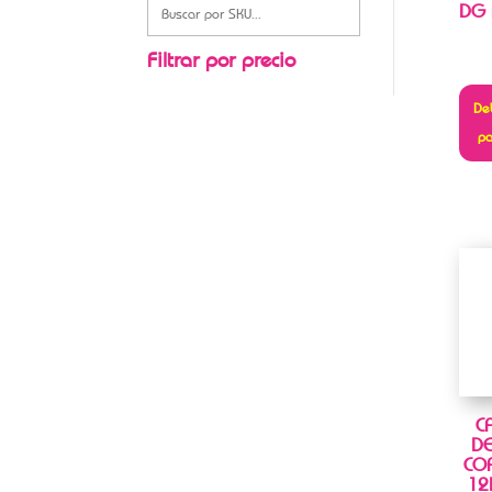
DG 
Filtrar por precio
Deb
pa
C
DE
CO
12