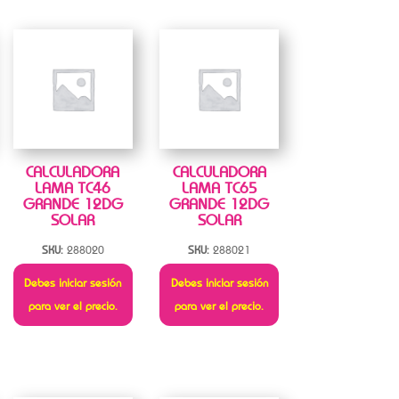
CALCULADORA
CALCULADORA
LAMA TC46
LAMA TC65
GRANDE 12DG
GRANDE 12DG
SOLAR
SOLAR
SKU:
288020
SKU:
288021
Debes iniciar sesión
Debes iniciar sesión
para ver el precio.
para ver el precio.