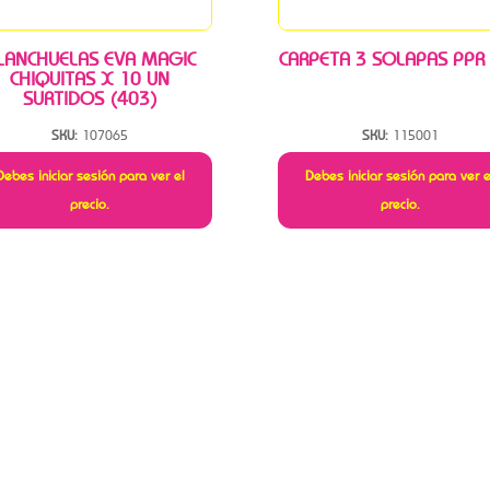
LANCHUELAS EVA MAGIC
CARPETA 3 SOLAPAS PPR
CHIQUITAS X 10 UN
SURTIDOS (403)
SKU:
107065
SKU:
115001
Debes iniciar sesión para ver el
Debes iniciar sesión para ver e
precio.
precio.