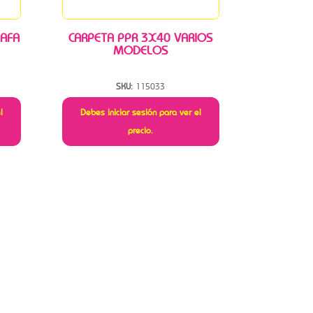
 AFA
CARPETA PPR 3X40 VARIOS
MODELOS
SKU:
115033
l
Debes iniciar sesión para ver el
precio.