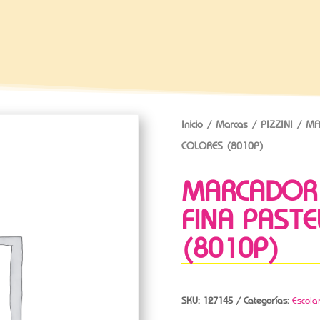
Inicio
/
Marcas
/
PIZZINI
/ MAR
COLORES (8010P)
MARCADOR 
FINA PASTE
(8010P)
SKU:
127145
Categorías:
Escola