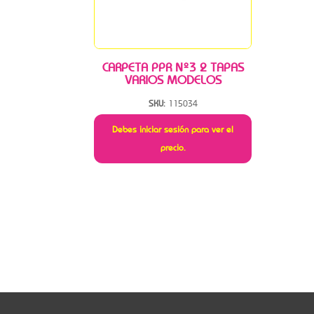
CARPETA PPR Nº3 2 TAPAS
VARIOS MODELOS
SKU:
115034
Debes iniciar sesión para ver el
precio.