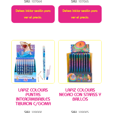
SKU:
107064
SKU:
107065
Debes iniciar sesión para
Debes iniciar sesión para
ver el precio.
ver el precio.
LAPIZ COLOURS
LAPIZ COLOURS
PUNTAS
NEGRO CON STRASS Y
INTERCAMBIABLES
BRILLOS
TIBURON C/GOMA
SKU:
109002
SKU:
109025