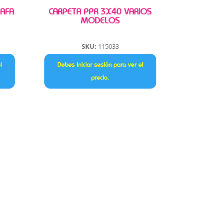
 AFA
CARPETA PPR 3X40 VARIOS
MODELOS
SKU:
115033
l
Debes iniciar sesión para ver el
precio.