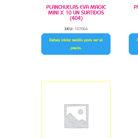
PLANCHUELAS EVA MAGIC
P
MINI X 10 UN SURTIDOS
(404)
SKU:
107064
Debes iniciar sesión para ver el
precio.