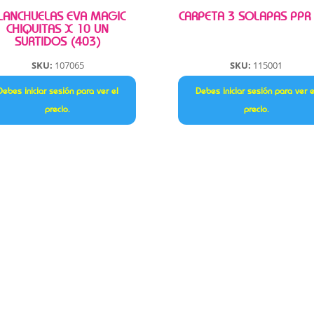
LANCHUELAS EVA MAGIC
CARPETA 3 SOLAPAS PPR
CHIQUITAS X 10 UN
SURTIDOS (403)
SKU:
107065
SKU:
115001
Debes iniciar sesión para ver el
Debes iniciar sesión para ver e
precio.
precio.