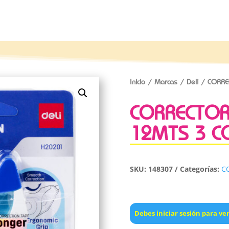
Inicio
/
Marcas
/
Deli
/ CORRE
CORRECTOR 
12MTS 3 C
SKU:
148307
Categorías:
C
Debes iniciar sesión para ver