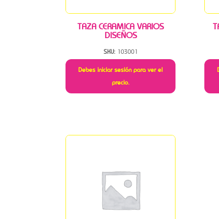
TAZA CERAMICA VARIOS
T
DISEÑOS
SKU:
103001
Debes iniciar sesión para ver el
precio.