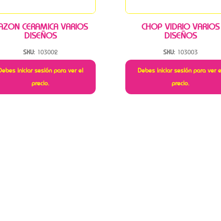
AZON CERAMICA VARIOS
CHOP VIDRIO VARIOS
DISEÑOS
DISEÑOS
SKU:
103002
SKU:
103003
Debes iniciar sesión para ver el
Debes iniciar sesión para ver e
precio.
precio.