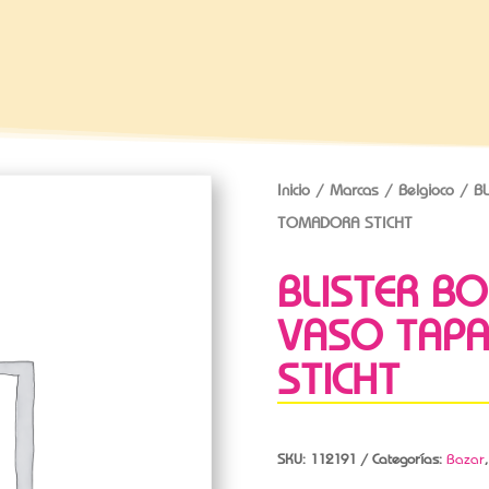
Inicio
/
Marcas
/
Belgioco
/ BL
TOMADORA STICHT
BLISTER B
VASO TAP
STICHT
SKU:
112191
Categorías:
Bazar