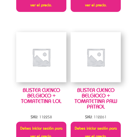
ver el precio.
ver el precio.
BLISTER CUENCO
BLISTER CUENCO
BELGIOCO +
BELGIOCO +
TOMATETINA LOL
TOMATETINA PAW
PATROL
SKU:
112258
SKU:
112261
Debes iniciar sesión para
Debes iniciar sesión para
ver el precio.
ver el precio.