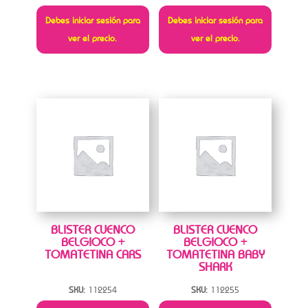
Debes iniciar sesión para
Debes iniciar sesión para
ver el precio.
ver el precio.
BLISTER CUENCO
BLISTER CUENCO
BELGIOCO +
BELGIOCO +
TOMATETINA CARS
TOMATETINA BABY
SHARK
SKU:
112254
SKU:
112255